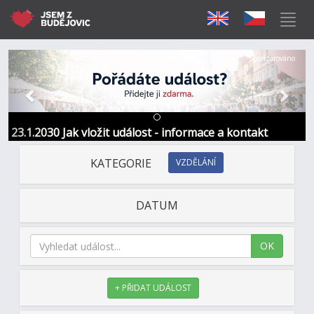
Předchozí
Další
Sponzorováno
23.1.2030 Jak vložit událost - informace a kontakt
KATEGORIE
VZDĚLÁNÍ
DATUM
OK
+ PŘIDAT UDÁLOST