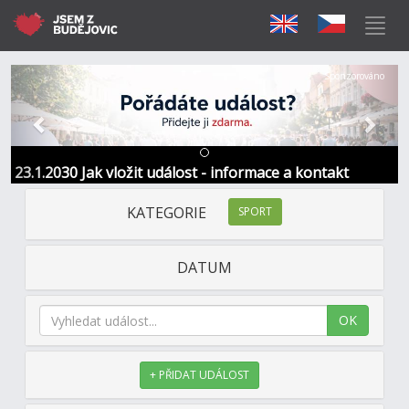
Předchozí
Další
Sponzorováno
23.1.2030 Jak vložit událost - informace a kontakt
KATEGORIE
SPORT
DATUM
OK
+ PŘIDAT UDÁLOST