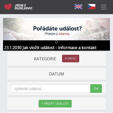
Předchozí
Další
Sponzorováno
23.1.2030 Jak vložit událost - informace a kontakt
KATEGORIE
V OKOLÍ
DATUM
OK
+ PŘIDAT UDÁLOST