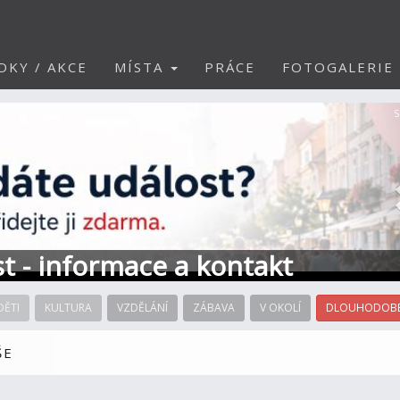
DKY / AKCE
MÍSTA
PRÁCE
FOTOGALERIE
S
st - informace a kontakt
DĚTI
KULTURA
VZDĚLÁNÍ
ZÁBAVA
V OKOLÍ
DLOUHODOBÉ
ŠE