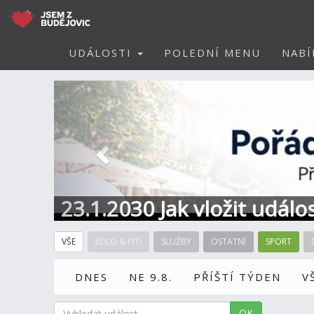
UDÁLOSTI
POLEDNÍ MENU
NABÍ
Předchozí
23.1.2030 Jak vložit událo
VŠE
JÍDLO & PITÍ
SLUŽBY
OSTATNÍ
SPORT
DNES
NE 9.8.
PŘÍŠTÍ TÝDEN
V
OK