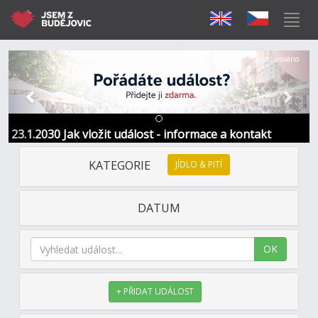
Předchozí
Další
Sponzorováno
23.1.2030 Jak vložit událost - informace a kontakt
KATEGORIE
JÍDLO & PITÍ
DATUM
OK
+ PŘIDAT UDÁLOST