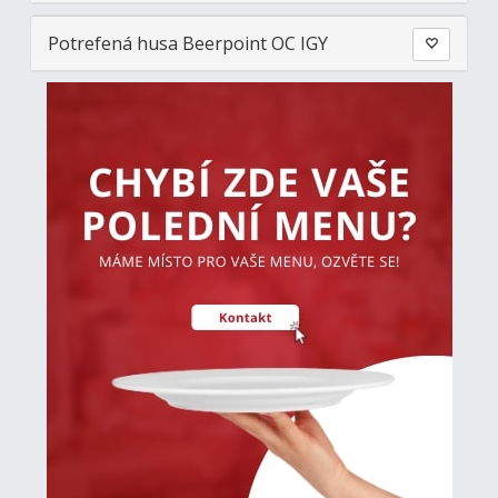
Potrefená husa Beerpoint OC IGY