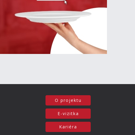
O projektu
E-vizitka
Kariéra