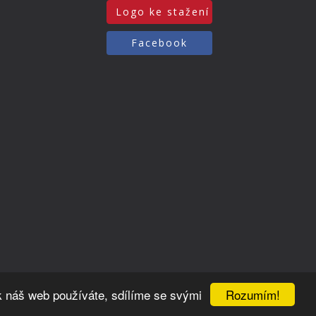
Logo ke stažení
Facebook
Rozumím!
k náš web používáte, sdílíme se svými