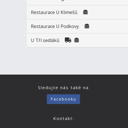
Restaurace U Klimešů
Restaurace U Podkovy
U Tří sedláků
Sledujte nás také na
Facebooku
Kontakt: