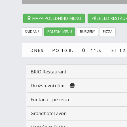
MAPA POLEDNÍHO MENU
PŘEHLED RESTAUR
SNÍDANĚ
POLEDNÍ MENU
BURGERY
PIZZA
DNES
PO 10.8.
ÚT 11.8.
ST 12.
BRIO Restaurant
Družstevní dům
Fontana - pizzeria
Grandhotel Zvon