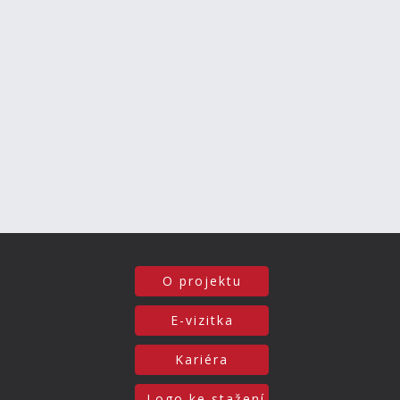
O projektu
E-vizitka
Kariéra
Logo ke stažení