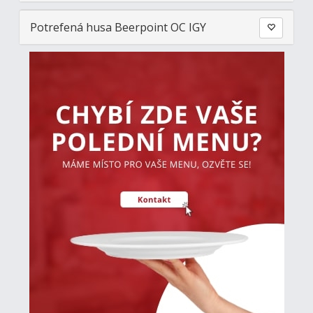
Potrefená husa Beerpoint OC IGY