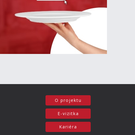
O projektu
E-vizitka
Kariéra