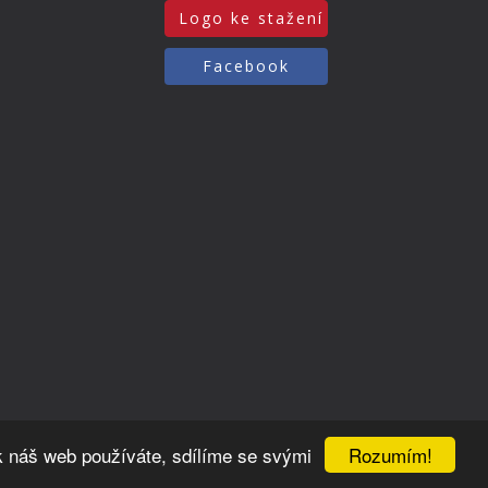
Logo ke stažení
Facebook
Rozumím!
k náš web používáte, sdílíme se svými