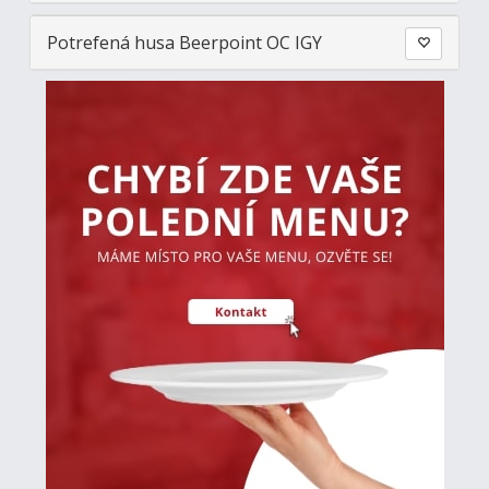
Potrefená husa Beerpoint OC IGY